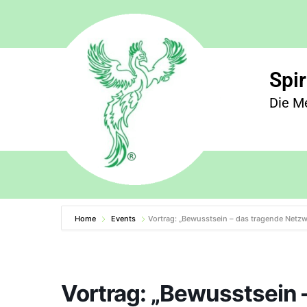
Spir
Die M
Home
Events
Vortrag: „Bewusstsein – das tragende Netz
Vortrag: „Bewusstsein 